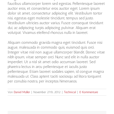
faucibus ullamcorper lorem sed egestas. Pellentesque laoreet
auctor eros, et consectetur eros auctor eget. Lorem ipsum
dolor sit amet, consectetur adipiscing elit. Vestibulum tortor
nisi, egestas eget molestie tincidunt, tempus sed justo.
Vestibulum ultricies auctor varius. Fusce consequat tincidunt
dui, ac adipiscing turpis adipiscing pulvinar. Aliquam erat
volutpat. Vivamus eleifend rhoncus nulla in laoreet.
Aliquam commodo gravida magna eget tincidunt. Fusce nisi
augue, malesuada in commodo quis, euismod quis orci.
Integer vitae nisl non augue ullamcorper blandit. Donec vitae
nibh ipsum, vitae semper orci. Nunc sed elit in nulla auctor
imperdiet. Ut a nisl sit amet odio accumsan laoreet. Sed
pharetra lectus in arcu pellentesque et iaculis justo
pellentesque. Etiam laoreet sodales sapien, id congue magna
malesuada ut. Class aptent taciti sociosqu ad litora torquent
per conubia nostra, per inceptos himenaeos.
Von
Daniel Müller
|
November 27th, 2012
|
Technical
|
0 Kommentare