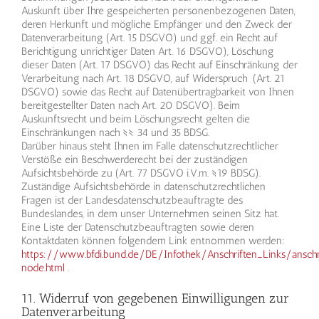
Auskunft über Ihre gespeicherten personenbezogenen Daten,
deren Herkunft und mögliche Empfänger und den Zweck der
Datenverarbeitung (Art. 15 DSGVO) und ggf. ein Recht auf
Berichtigung unrichtiger Daten Art. 16 DSGVO), Löschung
dieser Daten (Art. 17 DSGVO) das Recht auf Einschränkung der
Verarbeitung nach Art. 18 DSGVO, auf Widerspruch (Art. 21
DSGVO) sowie das Recht auf Datenübertragbarkeit von Ihnen
bereitgestellter Daten nach Art. 20 DSGVO). Beim
Auskunftsrecht und beim Löschungsrecht gelten die
Einschränkungen nach §§ 34 und 35 BDSG.
Darüber hinaus steht Ihnen im Falle datenschutzrechtlicher
Verstöße ein Beschwerderecht bei der zuständigen
Aufsichtsbehörde zu (Art. 77 DSGVO i.V.m. §19 BDSG).
Zuständige Aufsichtsbehörde in datenschutzrechtlichen
Fragen ist der Landesdatenschutzbeauftragte des
Bundeslandes, in dem unser Unternehmen seinen Sitz hat.
Eine Liste der Datenschutzbeauftragten sowie deren
Kontaktdaten können folgendem Link entnommen werden:
https://www.bfdi.bund.de/DE/Infothek/Anschriften_Links/anschri
node.html
.
11. Widerruf von gegebenen Einwilligungen zur
Datenverarbeitung